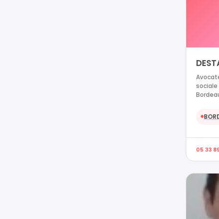
DEST
Avocate
sociale
Bordea
BOR
●
05 33 89