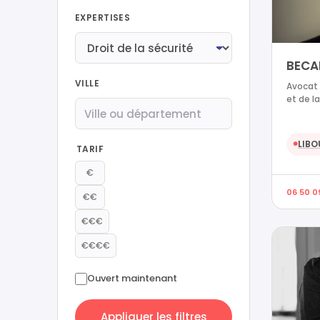
EXPERTISES
BECA
VILLE
Avocat 
et de l
LIBO
●
TARIF
€
06 50 0
€€
€€€
€€€€
Ouvert maintenant
Appliquer les filtres