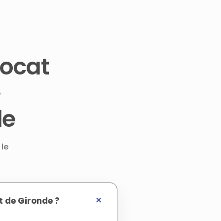
vocat
e
de
 le
t de Gironde ?