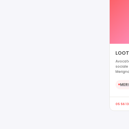
LOOTE
Avocate
sociale
Merign
MER
●
05 56 13