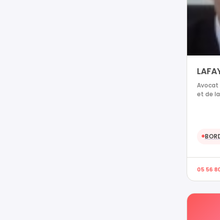
LAFAY
Avocat 
et de l
BOR
●
05 56 80