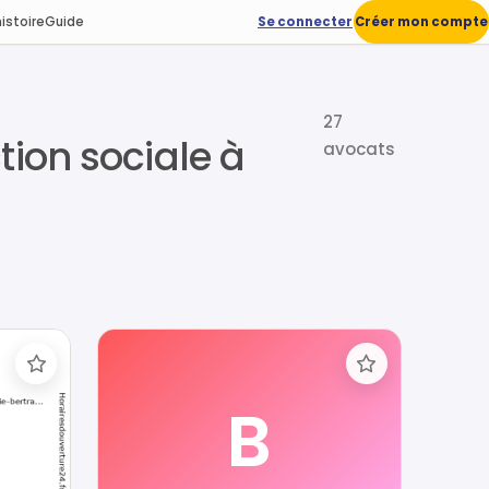
istoire
Guide
Se connecter
Créer mon compte
27
ction sociale à
avocats
B