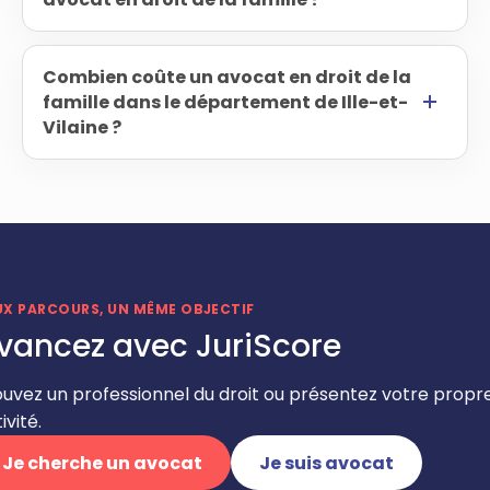
Combien coûte un avocat en droit de la
famille dans le département de Ille-et-
Vilaine ?
UX PARCOURS, UN MÊME OBJECTIF
vancez avec JuriScore
ouvez un professionnel du droit ou présentez votre propr
ivité.
Je cherche un avocat
Je suis avocat