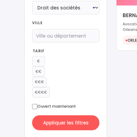
BERN
VILLE
Avocate
Orlean
ORL
●
TARIF
€
€€
€€€
€€€€
Ouvert maintenant
Appliquer les filtres