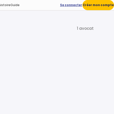
istoire
Guide
Se connecter
Créer mon compte
1 avocat