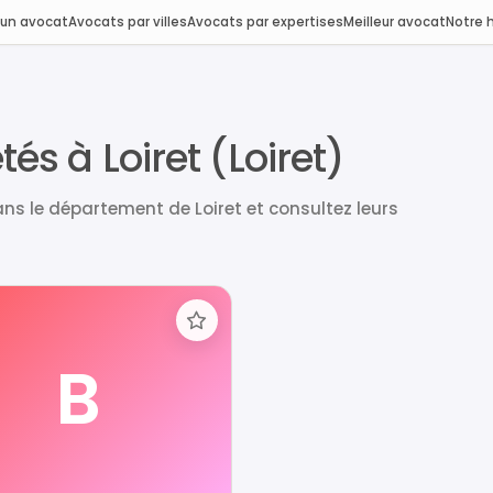
 un avocat
Avocats par villes
Avocats par expertises
Meilleur avocat
Notre h
és à Loiret (Loiret)
ns le département de Loiret et consultez leurs
B