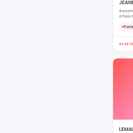
JEAN
Avocate
à Paris 
Paris
●
06 68 2
LEMA