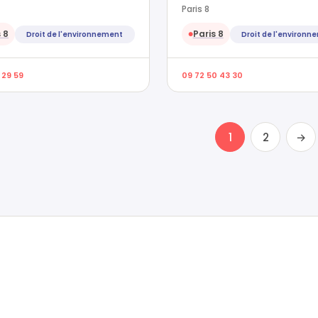
Paris 8
 8
Paris 8
Droit de l'environnement
Droit de l'environn
●
 29 59
09 72 50 43 30
1
2
→