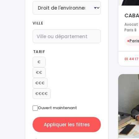
CABA
VILLE
Avocat 
Paris 8
Paris
●
TARIF
01 44 17
€
€€
€€€
€€€€
Ouvert maintenant
Appliquer les filtres