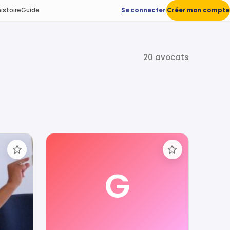
istoire
Guide
Se connecter
Créer mon compte
20 avocats
G