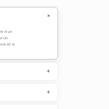
re à un
ur un
nce et si