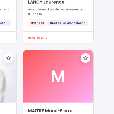
LANOY Laurence
nement
Avocate en droit de l'environnement
à Paris 16
Paris 16
ement
Droit de l'environnement
●
01 45 20 13 10
M
MAITRE Marie-Pierre