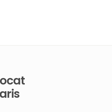
vocat
aris