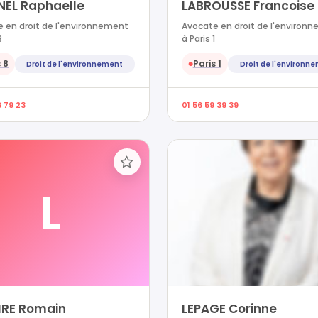
NEL Raphaelle
LABROUSSE Francoise
 en droit de l'environnement
Avocate en droit de l'environ
8
à Paris 1
 8
Paris 1
Droit de l'environnement
Droit de l'environn
●
6 79 23
01 56 59 39 39
L
IRE Romain
LEPAGE Corinne