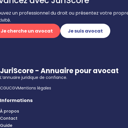
vancez avec JuriScore
ouvez un professionnel du droit ou présentez votre propr
ivité.
Je cherche un avocat
Je suis avocat
JuriScore - Annuaire pour avocat
L’annuaire juridique de confiance.
CGU
CGV
Mentions légales
Informations
À propos
Contact
Guide