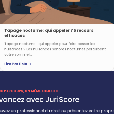
Tapage nocturne : qui appeler ? 5 recours
efficaces
Tapage nocturne : qui appeler pour faire cesser les
nuisances ? Les nuisances sonores nocturnes perturbent
votre sommeil…
Lire l’article
→
UX PARCOURS, UN MÊME OBJECTIF
vancez avec JuriScore
ouvez un professionnel du droit ou présentez votre propr