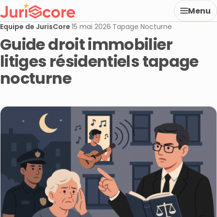
Menu
Equipe de JurisCore
·
15 mai 2026
·
Tapage Nocturne
Guide droit immobilier
litiges résidentiels tapage
nocturne