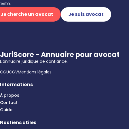
ivité.
Je cherche un avocat
Je suis avocat
JuriScore - Annuaire pour avocat
L’annuaire juridique de confiance.
CGU
CGV
Mentions légales
Informations
À propos
Contact
Guide
Nos liens utiles