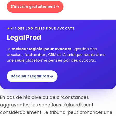
S’inscrire gratuitement
★
N°1 DES LOGICIELS POUR AVOCATS
LegalProd
Le
meilleur logiciel pour avocats
: gestion des
dossiers, facturation, CRM et IA juridique réunis dans
une seule plateforme pensée par des avocats.
Découvrir LegalProd
En cas de récidive ou de circonstances
aggravantes, les sanctions s’alourdissent
considérablement. Le tribunal peut prononcer une