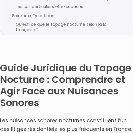
Les cas particuliers et exceptions
Foire Aux Questions
Qu’est-ce que le tapage nocturne selon la loi
française ?
Comment porter plainte pour tapage nocturne ?
Quelles preuves faut-il rassembler pour constituer un
dossier solide ?
Quelles sont les sanctions et amendes prévues pour
Guide Juridique du Tapage
le tapage nocturne ?
Quand devriez-vous consulter un avocat pour des
Nocturne : Comprendre et
nuisances sonores ?
Agir Face aux Nuisances
Articles connexes
Sonores
Les nuisances sonores nocturnes constituent l’un
des litiges résidentiels les plus fréquents en France.