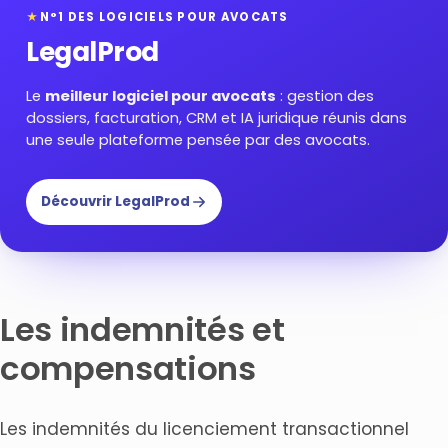
★
N°1 DES LOGICIELS POUR AVOCATS
LegalProd
Le
meilleur logiciel pour avocats
: gestion des
dossiers, facturation, CRM et IA juridique réunis dans
une seule plateforme pensée par des avocats.
Découvrir LegalProd
Les indemnités et
compensations
Les indemnités du licenciement transactionnel