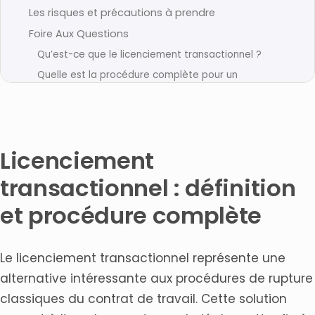
Les risques et précautions à prendre
Foire Aux Questions
Qu’est-ce que le licenciement transactionnel ?
Quelle est la procédure complète pour un
licenciement transactionnel ?
Quelles sont les règles qui encadrent le licenciement
transactionnel ?
Quelle est la différence entre licenciement
Licenciement
transactionnel et licenciement conventionnel ?
Quels sont les avantages du licenciement
transactionnel : définition
transactionnel ?
et procédure complète
Quand faire appel à un avocat pour un licenciement
transactionnel ?
Comment trouver un avocat spécialisé en
licenciement transactionnel ?
Le licenciement transactionnel représente une
Articles connexes
alternative intéressante aux procédures de rupture
classiques du contrat de travail. Cette solution