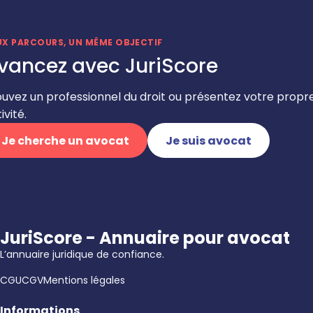
UX PARCOURS, UN MÊME OBJECTIF
vancez avec JuriScore
ouvez un professionnel du droit ou présentez votre propr
ivité.
Je cherche un avocat
Je suis avocat
JuriScore - Annuaire pour avocat
L’annuaire juridique de confiance.
CGU
CGV
Mentions légales
Informations