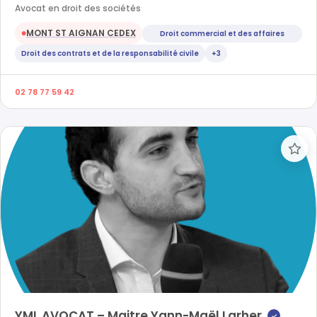
Avocat en droit des sociétés
MONT ST AIGNAN CEDEX
Droit commercial et des affaires
●
Droit des contrats et de la responsabilité civile
+3
02 78 77 59 42
YML AVOCAT – Maitre Yann-Maël Larher
✓