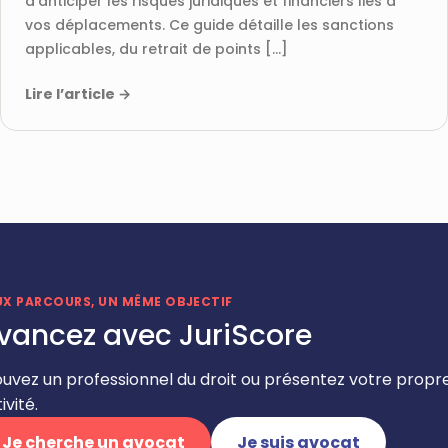
d’anticiper les risques juridiques et financiers liés à
vos déplacements. Ce guide détaille les sanctions
applicables, du retrait de points […]
Lire l’article
→
UX PARCOURS, UN MÊME OBJECTIF
vancez avec JuriScore
ouvez un professionnel du droit ou présentez votre propr
ivité.
Je cherche un avocat
Je suis avocat