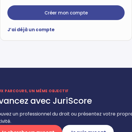
Créer mon compte
J’ai déjà un compte
UX PARCOURS, UN MÊME OBJECTIF
vancez avec JuriScore
ouvez un professionnel du droit ou présentez votre propr
ivité.