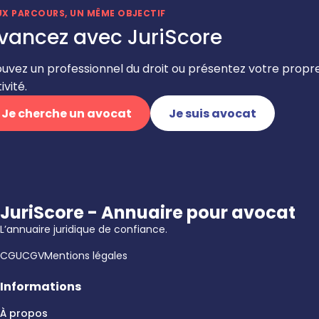
UX PARCOURS, UN MÊME OBJECTIF
vancez avec JuriScore
ouvez un professionnel du droit ou présentez votre propr
ivité.
Je cherche un avocat
Je suis avocat
JuriScore - Annuaire pour avocat
L’annuaire juridique de confiance.
CGU
CGV
Mentions légales
Informations
À propos