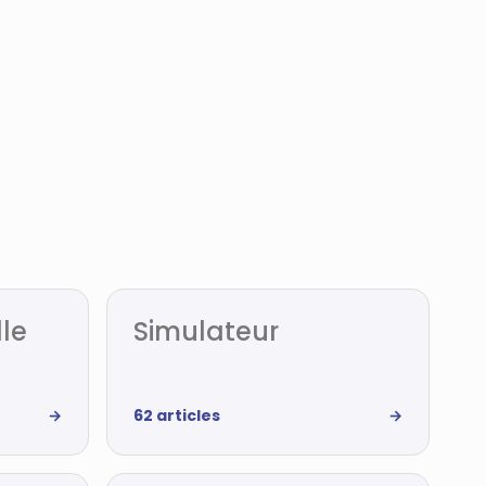
lle
Simulateur
→
62 articles
→