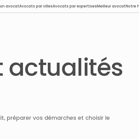
 un avocat
Avocats par villes
Avocats par expertises
Meilleur avocat
Notre h
t actualités
t, préparer vos démarches et choisir le