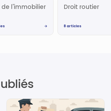
t de l'immobilier
Droit routier
les
→
8 articles
publiés