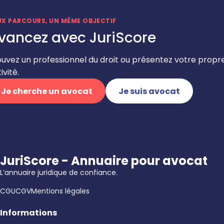
UX PARCOURS, UN MÊME OBJECTIF
vancez avec JuriScore
ouvez un professionnel du droit ou présentez votre propr
ivité.
Je cherche un avocat
Je suis avocat
JuriScore - Annuaire pour avocat
L’annuaire juridique de confiance.
CGU
CGV
Mentions légales
Informations