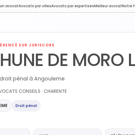
 un avocat
Avocats par villes
Avocats par expertises
Meilleur avocat
Notre h
ÉRENCÉ SUR JURISCORE
HUNE DE MORO L
droit pénal à Angouleme
VOCATS CONSEILS · CHARENTE
EME
Droit pénal