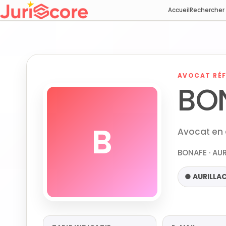
Accueil
Rechercher
AVOCAT RÉF
BON
B
Avocat en d
BONAFE · AU
● AURILLA