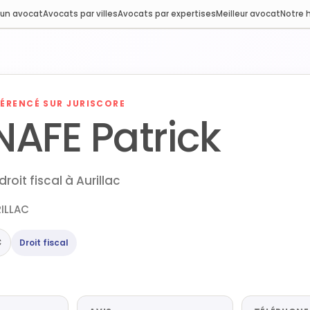
 un avocat
Avocats par villes
Avocats par expertises
Meilleur avocat
Notre h
ÉRENCÉ SUR JURISCORE
AFE Patrick
roit fiscal à Aurillac
RILLAC
C
Droit fiscal