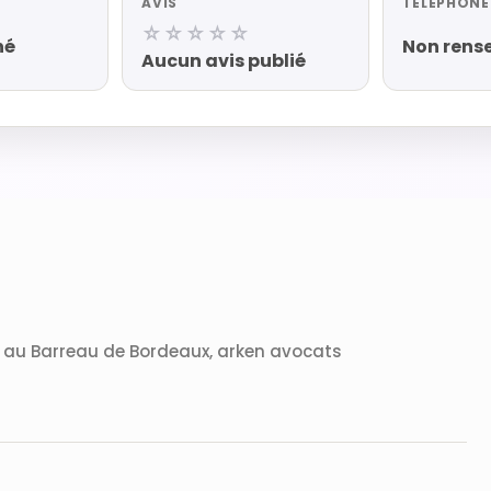
AVIS
TÉLÉPHONE
☆☆☆☆☆
né
Non rens
Aucun avis publié
t au Barreau de Bordeaux, arken avocats