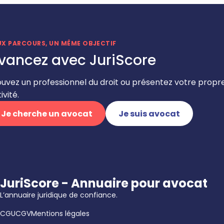
UX PARCOURS, UN MÊME OBJECTIF
vancez avec JuriScore
ouvez un professionnel du droit ou présentez votre propr
ivité.
Je cherche un avocat
Je suis avocat
JuriScore - Annuaire pour avocat
L’annuaire juridique de confiance.
CGU
CGV
Mentions légales