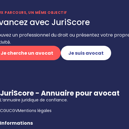
UX PARCOURS, UN MÊME OBJECTIF
vancez avec JuriScore
ouvez un professionnel du droit ou présentez votre propr
ivité.
Je cherche un avocat
Je suis avocat
JuriScore - Annuaire pour avocat
L’annuaire juridique de confiance.
CGU
CGV
Mentions légales
Informations