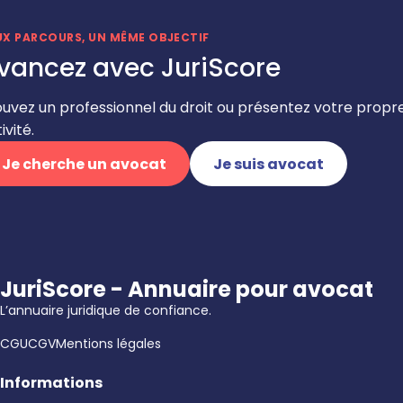
UX PARCOURS, UN MÊME OBJECTIF
vancez avec JuriScore
ouvez un professionnel du droit ou présentez votre propr
ivité.
Je cherche un avocat
Je suis avocat
JuriScore - Annuaire pour avocat
L’annuaire juridique de confiance.
CGU
CGV
Mentions légales
Informations