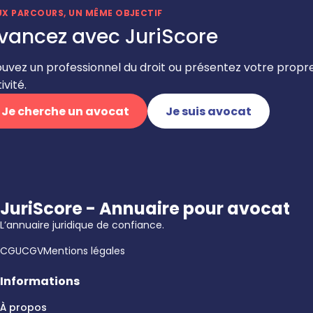
UX PARCOURS, UN MÊME OBJECTIF
vancez avec JuriScore
ouvez un professionnel du droit ou présentez votre propr
ivité.
Je cherche un avocat
Je suis avocat
JuriScore - Annuaire pour avocat
L’annuaire juridique de confiance.
CGU
CGV
Mentions légales
Informations
À propos