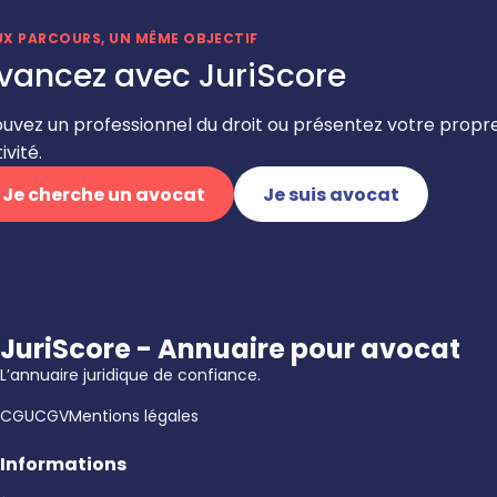
UX PARCOURS, UN MÊME OBJECTIF
vancez avec JuriScore
ouvez un professionnel du droit ou présentez votre propr
ivité.
Je cherche un avocat
Je suis avocat
JuriScore - Annuaire pour avocat
L’annuaire juridique de confiance.
CGU
CGV
Mentions légales
Informations