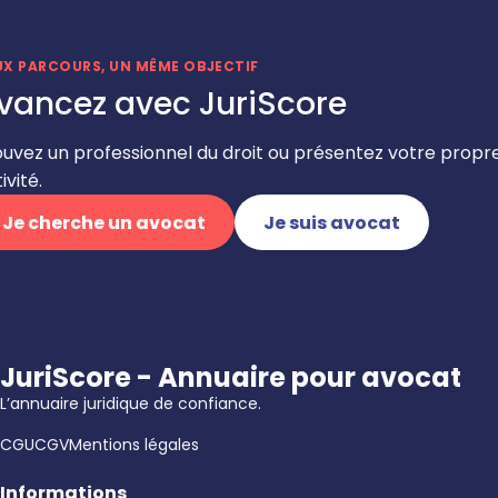
UX PARCOURS, UN MÊME OBJECTIF
vancez avec JuriScore
ouvez un professionnel du droit ou présentez votre propr
ivité.
Je cherche un avocat
Je suis avocat
JuriScore - Annuaire pour avocat
L’annuaire juridique de confiance.
CGU
CGV
Mentions légales
Informations