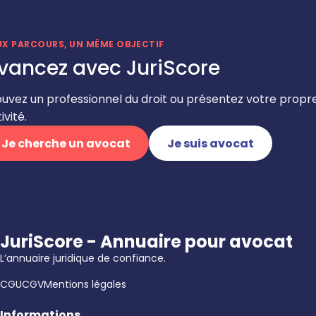
UX PARCOURS, UN MÊME OBJECTIF
vancez avec JuriScore
ouvez un professionnel du droit ou présentez votre propr
ivité.
Je cherche un avocat
Je suis avocat
JuriScore - Annuaire pour avocat
L’annuaire juridique de confiance.
CGU
CGV
Mentions légales
Informations