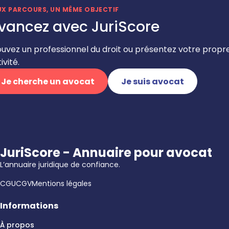
UX PARCOURS, UN MÊME OBJECTIF
vancez avec JuriScore
ouvez un professionnel du droit ou présentez votre propr
ivité.
Je cherche un avocat
Je suis avocat
JuriScore - Annuaire pour avocat
L’annuaire juridique de confiance.
CGU
CGV
Mentions légales
Informations
À propos