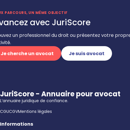
UX PARCOURS, UN MÊME OBJECTIF
vancez avec JuriScore
ouvez un professionnel du droit ou présentez votre propr
ivité.
Je cherche un avocat
Je suis avocat
JuriScore - Annuaire pour avocat
L’annuaire juridique de confiance.
CGU
CGV
Mentions légales
Informations