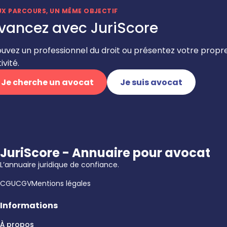
UX PARCOURS, UN MÊME OBJECTIF
vancez avec JuriScore
ouvez un professionnel du droit ou présentez votre propr
ivité.
Je cherche un avocat
Je suis avocat
JuriScore - Annuaire pour avocat
L’annuaire juridique de confiance.
CGU
CGV
Mentions légales
Informations
À propos