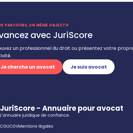
UX PARCOURS, UN MÊME OBJECTIF
vancez avec JuriScore
ouvez un professionnel du droit ou présentez votre propr
ivité.
Je cherche un avocat
Je suis avocat
JuriScore - Annuaire pour avocat
L’annuaire juridique de confiance.
CGU
CGV
Mentions légales