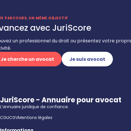
UX PARCOURS, UN MÊME OBJECTIF
vancez avec JuriScore
ouvez un professionnel du droit ou présentez votre propr
ivité.
Je cherche un avocat
Je suis avocat
JuriScore - Annuaire pour avocat
L’annuaire juridique de confiance.
CGU
CGV
Mentions légales
Informations