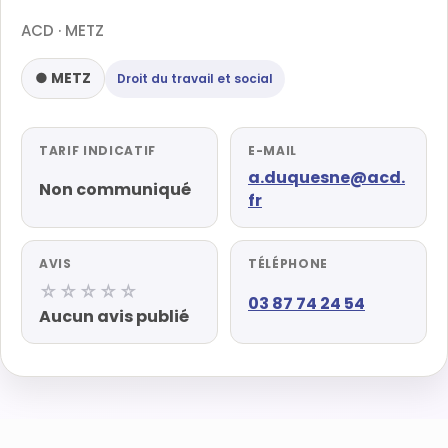
ACD · METZ
● METZ
Droit du travail et social
TARIF INDICATIF
E-MAIL
a.duquesne@acd.
Non communiqué
fr
AVIS
TÉLÉPHONE
☆☆☆☆☆
03 87 74 24 54
Aucun avis publié