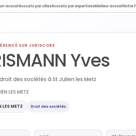
 un avocat
Avocats par villes
Avocats par expertises
Meilleur avocat
Notre h
ÉRENCÉ SUR JURISCORE
RISMANN Yves
roit des sociétés à St Julien les Metz
LIEN LES METZ
N LES METZ
Droit des sociétés