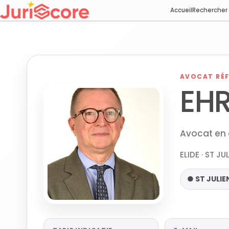
Accueil
Rechercher
AVOCAT RÉF
EH
Avocat en d
ELIDE · ST JU
● ST JULIE