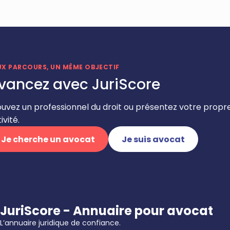
UX PARCOURS, UN MÊME OBJECTIF
vancez avec JuriScore
ouvez un professionnel du droit ou présentez votre propr
ivité.
Je cherche un avocat
Je suis avocat
JuriScore - Annuaire pour avocat
L’annuaire juridique de confiance.