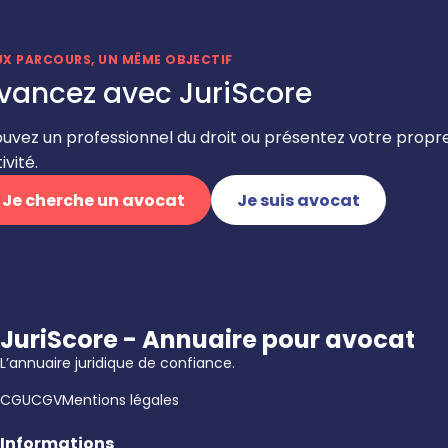
UX PARCOURS, UN MÊME OBJECTIF
vancez avec JuriScore
ouvez un professionnel du droit ou présentez votre propr
ivité.
Je cherche un avocat
Je suis avocat
JuriScore - Annuaire pour avocat
L’annuaire juridique de confiance.
CGU
CGV
Mentions légales
Informations