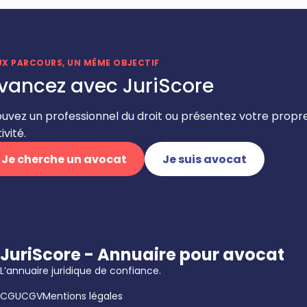
UX PARCOURS, UN MÊME OBJECTIF
vancez avec JuriScore
ouvez un professionnel du droit ou présentez votre propr
ivité.
Je cherche un avocat
Je suis avocat
JuriScore - Annuaire pour avocat
L’annuaire juridique de confiance.
CGU
CGV
Mentions légales