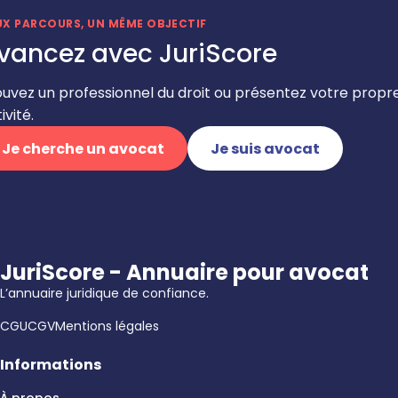
UX PARCOURS, UN MÊME OBJECTIF
vancez avec JuriScore
ouvez un professionnel du droit ou présentez votre propr
ivité.
Je cherche un avocat
Je suis avocat
JuriScore - Annuaire pour avocat
L’annuaire juridique de confiance.
CGU
CGV
Mentions légales
Informations