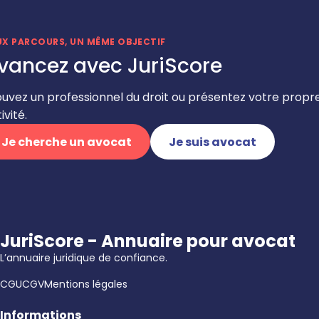
UX PARCOURS, UN MÊME OBJECTIF
vancez avec JuriScore
ouvez un professionnel du droit ou présentez votre propr
ivité.
Je cherche un avocat
Je suis avocat
JuriScore - Annuaire pour avocat
L’annuaire juridique de confiance.
CGU
CGV
Mentions légales
Informations