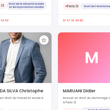
Droit de la sécurité sociale
 12
Paris 12
Droit de l'environ
●
et de la protection sociale
 53 50
01 47 32 46 80
M
 DA SILVA Christophe
MARUANI Didier
n droit du travail et social à
Avocat en droit du dommage c
à Paris 12