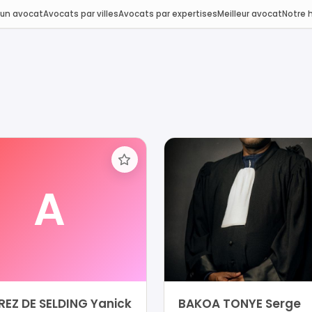
 un avocat
Avocats par villes
Avocats par expertises
Meilleur avocat
Notre h
A
REZ DE SELDING Yanick
BAKOA TONYE Serge