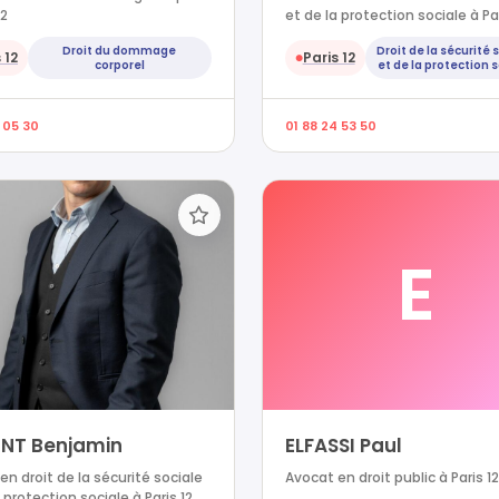
12
et de la protection sociale à Par
Droit du dommage
Droit de la sécurité 
 12
Paris 12
●
corporel
et de la protection 
 05 30
01 88 24 53 50
E
INT Benjamin
ELFASSI Paul
en droit de la sécurité sociale
Avocat en droit public à Paris 12
 protection sociale à Paris 12