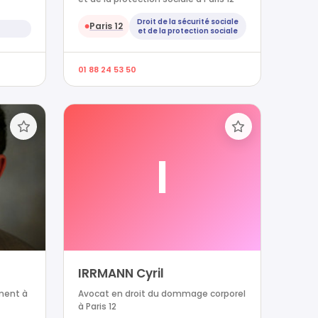
Droit de la sécurité sociale
Paris 12
●
et de la protection sociale
01 88 24 53 50
I
IRRMANN Cyril
ement à
Avocat en droit du dommage corporel
à Paris 12