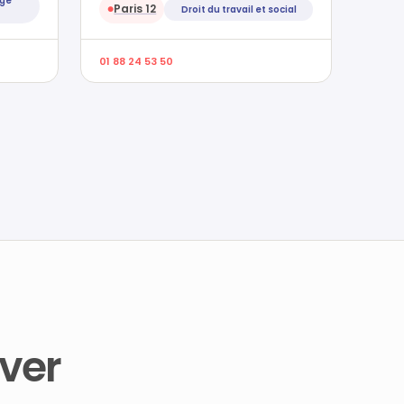
age
Paris 12
Droit du travail et social
●
01 88 24 53 50
ver