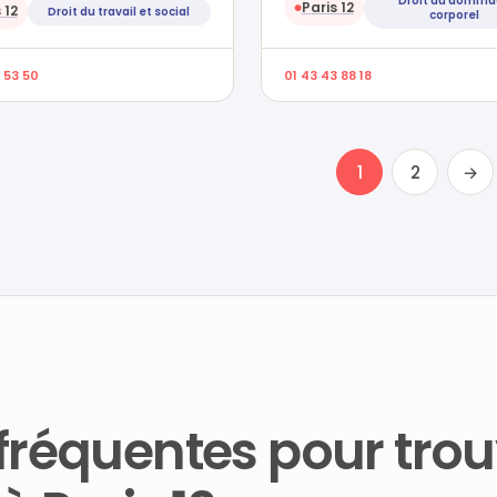
Droit du domm
Paris 12
 12
●
Droit du travail et social
corporel
 53 50
01 43 43 88 18
1
2
→
fréquentes pour trou