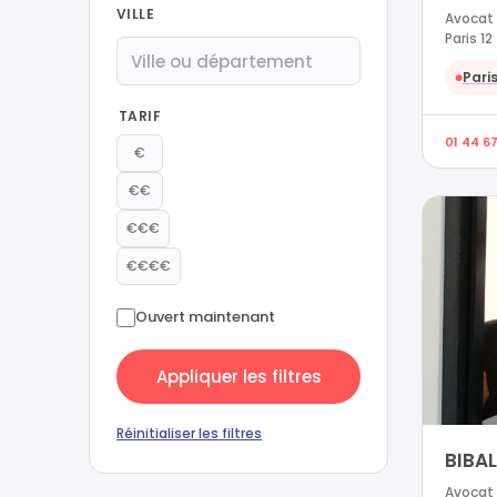
VILLE
Avocat e
Paris 12
Paris
●
TARIF
01 44 67
€
€€
€€€
€€€€
Ouvert maintenant
Appliquer les filtres
Réinitialiser les filtres
BIBAL
Avocat