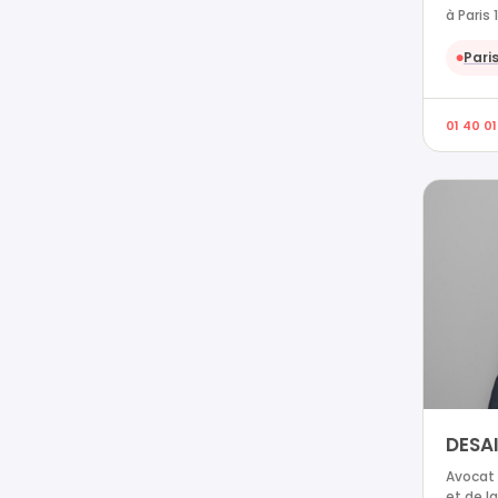
à Paris 
Paris
●
01 40 01
DESA
Avocat 
et de la