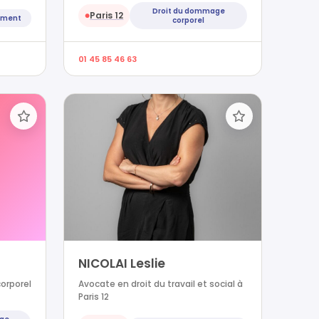
Droit du dommage
Paris 12
●
nement
corporel
01 45 85 46 63
NICOLAI Leslie
orporel
Avocate en droit du travail et social à
Paris 12