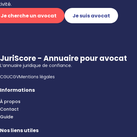
ivité.
Je cherche un avocat
Je suis avocat
JuriScore - Annuaire pour avocat
L’annuaire juridique de confiance.
CGU
CGV
Mentions légales
Informations
À propos
Contact
Guide
Nos liens utiles