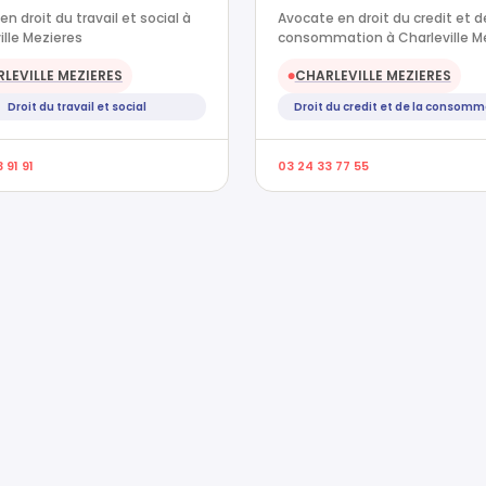
n droit du travail et social à
Avocate en droit du credit et d
ille Mezieres
consommation à Charleville M
LEVILLE MEZIERES
CHARLEVILLE MEZIERES
●
Droit du travail et social
Droit du credit et de la consom
 91 91
03 24 33 77 55