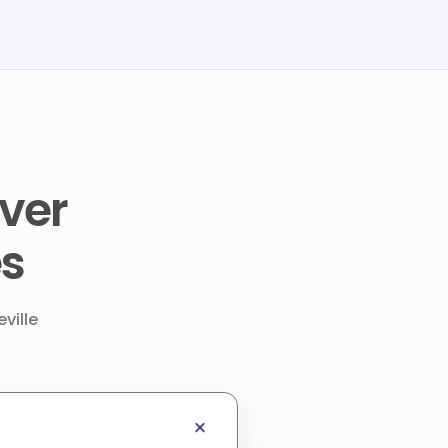
ver
es
ville