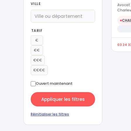
VILLE
Avocat e
Charlev
CHAR
●
TARIF
€
03 24 33
€€
€€€
€€€€
Ouvert maintenant
Appliquer les filtres
Réinitialiser les filtres