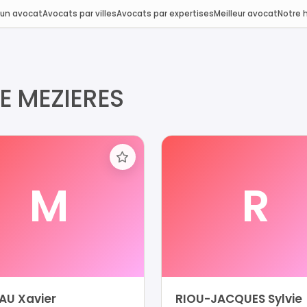
 un avocat
Avocats par villes
Avocats par expertises
Meilleur avocat
Notre h
E MEZIERES
M
R
AU Xavier
RIOU-JACQUES Sylvie