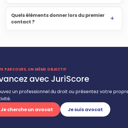
Quels éléments donner lors du premier
contact ?
UX PARCOURS, UN MÊME OBJECTIF
vancez avec JuriScore
ouvez un professionnel du droit ou présentez votre propr
ivité.
Je cherche un avocat
Je suis avocat