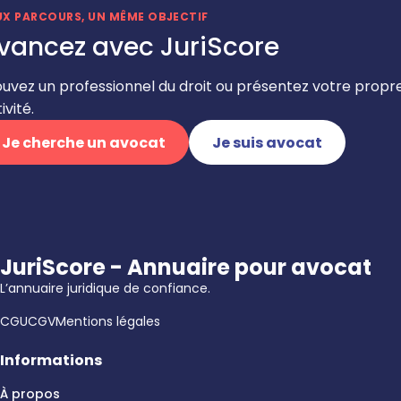
UX PARCOURS, UN MÊME OBJECTIF
vancez avec JuriScore
ouvez un professionnel du droit ou présentez votre propr
ivité.
Je cherche un avocat
Je suis avocat
JuriScore - Annuaire pour avocat
L’annuaire juridique de confiance.
CGU
CGV
Mentions légales
Informations
À propos