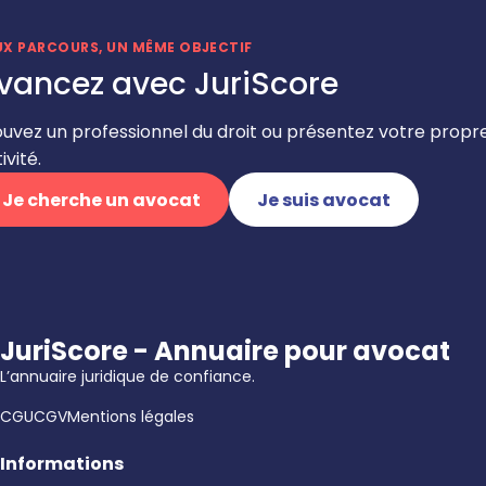
UX PARCOURS, UN MÊME OBJECTIF
vancez avec JuriScore
ouvez un professionnel du droit ou présentez votre propr
ivité.
Je cherche un avocat
Je suis avocat
JuriScore - Annuaire pour avocat
L’annuaire juridique de confiance.
CGU
CGV
Mentions légales
Informations