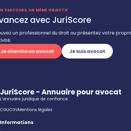
UX PARCOURS, UN MÊME OBJECTIF
vancez avec JuriScore
ouvez un professionnel du droit ou présentez votre propr
ivité.
Je cherche un avocat
Je suis avocat
JuriScore - Annuaire pour avocat
L’annuaire juridique de confiance.
CGU
CGV
Mentions légales
Informations