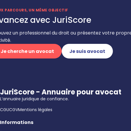
UX PARCOURS, UN MÊME OBJECTIF
vancez avec JuriScore
ouvez un professionnel du droit ou présentez votre propr
ivité.
Je cherche un avocat
Je suis avocat
JuriScore - Annuaire pour avocat
L’annuaire juridique de confiance.
CGU
CGV
Mentions légales
Informations