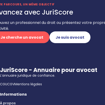
UX PARCOURS, UN MÊME OBJECTIF
vancez avec JuriScore
ouvez un professionnel du droit ou présentez votre propr
ivité.
Je cherche un avocat
Je suis avocat
JuriScore - Annuaire pour avocat
L’annuaire juridique de confiance.
CGU
CGV
Mentions légales
Informations
À propos