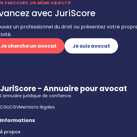
UX PARCOURS, UN MÊME OBJECTIF
vancez avec JuriScore
ouvez un professionnel du droit ou présentez votre propr
ivité.
Je cherche un avocat
Je suis avocat
JuriScore - Annuaire pour avocat
L’annuaire juridique de confiance.
CGU
CGV
Mentions légales
Informations
À propos