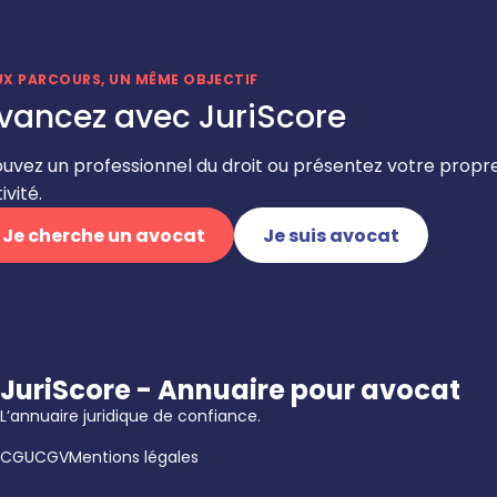
UX PARCOURS, UN MÊME OBJECTIF
vancez avec JuriScore
ouvez un professionnel du droit ou présentez votre propr
ivité.
Je cherche un avocat
Je suis avocat
JuriScore - Annuaire pour avocat
L’annuaire juridique de confiance.
CGU
CGV
Mentions légales