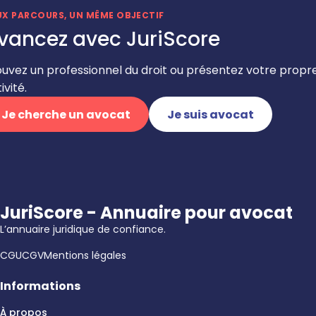
UX PARCOURS, UN MÊME OBJECTIF
vancez avec JuriScore
ouvez un professionnel du droit ou présentez votre propr
ivité.
Je cherche un avocat
Je suis avocat
JuriScore - Annuaire pour avocat
L’annuaire juridique de confiance.
CGU
CGV
Mentions légales
Informations
À propos