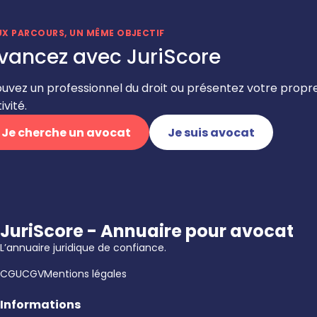
UX PARCOURS, UN MÊME OBJECTIF
vancez avec JuriScore
ouvez un professionnel du droit ou présentez votre propr
ivité.
Je cherche un avocat
Je suis avocat
JuriScore - Annuaire pour avocat
L’annuaire juridique de confiance.
CGU
CGV
Mentions légales
Informations