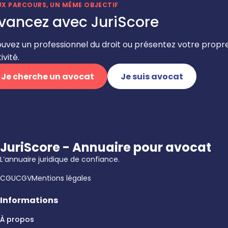
UX PARCOURS, UN MÊME OBJECTIF
vancez avec JuriScore
ouvez un professionnel du droit ou présentez votre propr
ivité.
Je cherche un avocat
Je suis avocat
JuriScore - Annuaire pour avocat
L’annuaire juridique de confiance.
CGU
CGV
Mentions légales
Informations
À propos