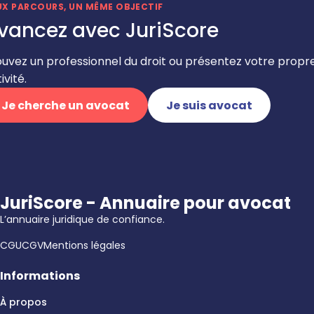
UX PARCOURS, UN MÊME OBJECTIF
vancez avec JuriScore
ouvez un professionnel du droit ou présentez votre propr
ivité.
Je cherche un avocat
Je suis avocat
JuriScore - Annuaire pour avocat
L’annuaire juridique de confiance.
CGU
CGV
Mentions légales
Informations
À propos