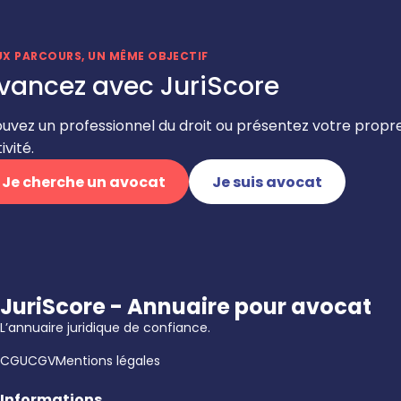
UX PARCOURS, UN MÊME OBJECTIF
vancez avec JuriScore
ouvez un professionnel du droit ou présentez votre propr
ivité.
Je cherche un avocat
Je suis avocat
JuriScore - Annuaire pour avocat
L’annuaire juridique de confiance.
CGU
CGV
Mentions légales
Informations